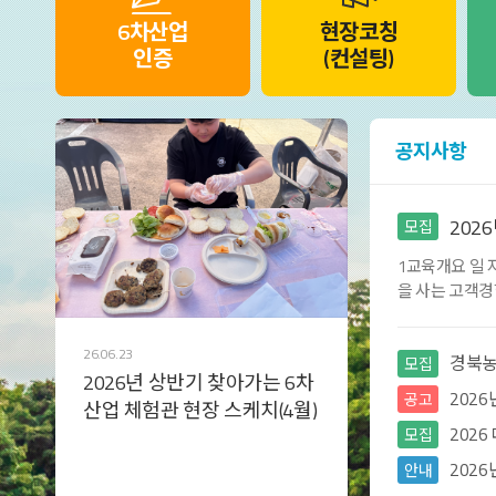
6차산업
현장코칭
인증
(컨설팅)
공지사항
202
모집
1교육개요 일 자
을 사는 고객경
CEO가 알아야 
26.06.23
경북농
모집
2026년 상반기 찾아가는 6차
202
공고
산업 체험관 현장 스케치(4월)
202
모집
202
안내